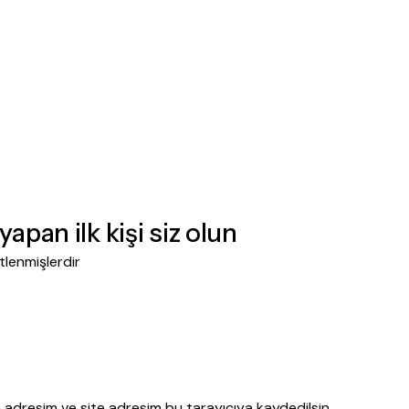
yapan ilk kişi siz olun
etlenmişlerdir
 adresim ve site adresim bu tarayıcıya kaydedilsin.