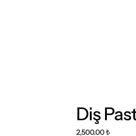
Diş Pasta
2,500
.
00
₺