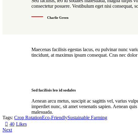
Sed facilisis, leo id sodales malesuada, magna turpis v
consectetur posuere. Vestibulum eget nisi consequat, so
Charlie Green
Maecenas facilisis egestas lacus, eu pulvinar nunc variu
tincidunt, at maximus ipsum consequat. Cras nec dolor f
Sed facilisis leo id sodales
Aenean arcu metus, suscipit ac sagittis vel, varius vul
imperdiet nunc, sit amet venenatis sapien. Aenean quis v
malesuada.
Tags:
Crop Rotation
Eco-Friendly
Sustainable Farming
40
Likes
Next