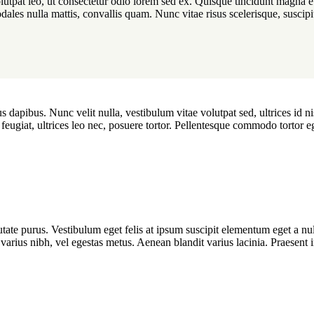
olutpat leo, ut consectetur odio lorem sed ex. Quisque tincidunt magna e
dales nulla mattis, convallis quam. Nunc vitae risus scelerisque, suscipi
s dapibus. Nunc velit nulla, vestibulum vitae volutpat sed, ultrices id ni
eugiat, ultrices leo nec, posuere tortor. Pellentesque commodo tortor e
putate purus. Vestibulum eget felis at ipsum suscipit elementum eget a nu
arius nibh, vel egestas metus. Aenean blandit varius lacinia. Praesent im