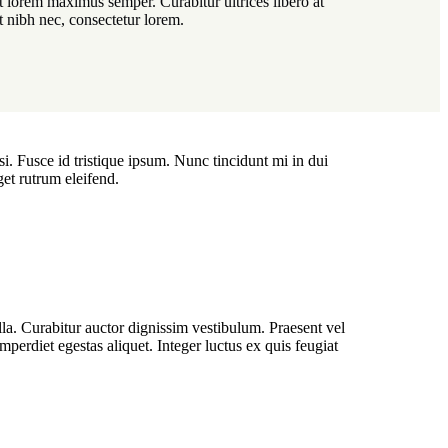
t lorem maximus semper. Curabitur ultrices libero at
t nibh nec, consectetur lorem.
si. Fusce id tristique ipsum. Nunc tincidunt mi in dui
get rutrum eleifend.
lla. Curabitur auctor dignissim vestibulum. Praesent vel
perdiet egestas aliquet. Integer luctus ex quis feugiat