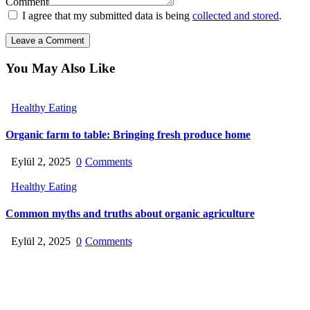
Comment
I agree that my submitted data is being
collected and stored
.
You May Also Like
Healthy Eating
Organic farm to table: Bringing fresh produce home
Eylül 2, 2025
0
Comments
Healthy Eating
Common myths and truths about organic agriculture
Eylül 2, 2025
0
Comments